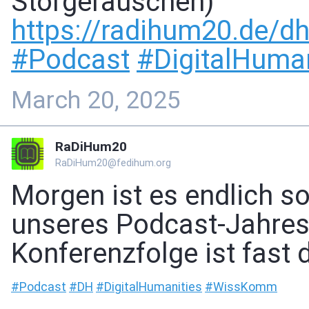
Störgeräuschen)
https://
radihum20.de/dh
#
Podcast
#
DigitalHuman
March 20, 2025
RaDiHum20
RaDiHum20@fedihum.org
Morgen ist es endlich s
unseres Podcast-Jahres
Konferenzfolge ist fast 
#
Podcast
#
DH
#
DigitalHumanities
#
WissKomm