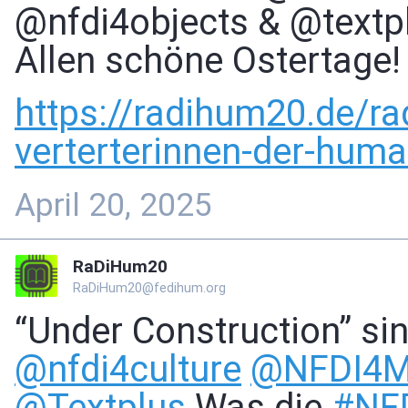
@nfdi4objects & @textplu
Allen schöne Ostertage!
https://
radihum20.de/ra
verterterinnen-der-human
April 20, 2025
RaDiHum20
RaDiHum20@fedihum.org
“Under Construction” si
@
nfdi4culture
@
NFDI4
@
Textplus
Was die
#
NF