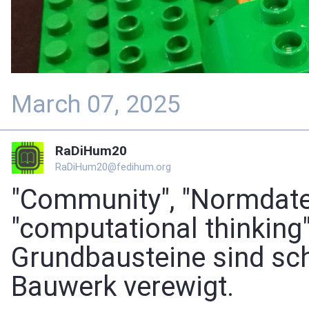
March 07, 2025
RaDiHum20
RaDiHum20@fedihum.org
"Community", "Normdaten
"computational thinking"
Grundbausteine sind sc
Bauwerk verewigt.