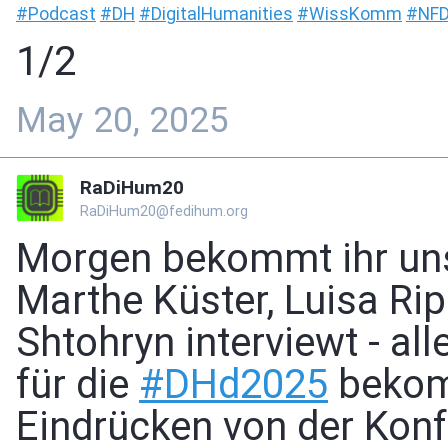
#
Podcast
#
DH
#
DigitalHumanities
#
WissKomm
#
NFD
1/2
May 20, 2025
RaDiHum20
RaDiHum20@fedihum.org
Morgen bekommt ihr uns
Marthe Küster, Luisa Ri
Shtohryn interviewt - al
für die
#
DHd2025
bekomm
Eindrücken von der Konf