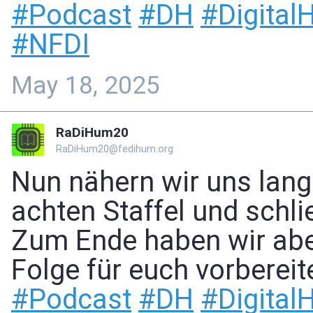
#
Podcast
#
DH
#
Digital
#
NFDI
May 18, 2025
RaDiHum20
RaDiHum20@fedihum.org
Nun nähern wir uns lan
achten Staffel und schl
Zum Ende haben wir ab
Folge für euch vorbereit
#
Podcast
#
DH
#
Digital