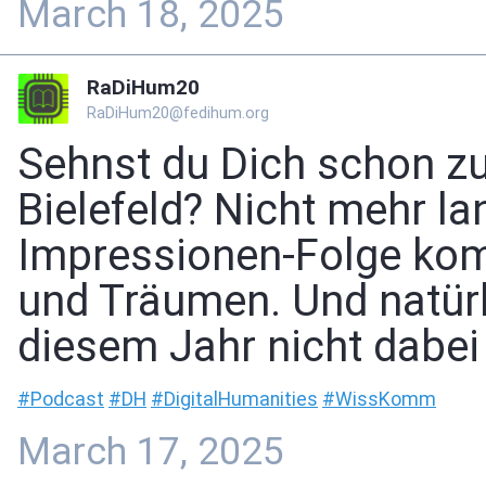
March 18, 2025
RaDiHum20
RaDiHum20@fedihum.org
Sehnst du Dich schon z
Bielefeld? Nicht mehr l
Impressionen-Folge ko
und Träumen. Und natürli
diesem Jahr nicht dabei
#
Podcast
#
DH
#
DigitalHumanities
#
WissKomm
March 17, 2025