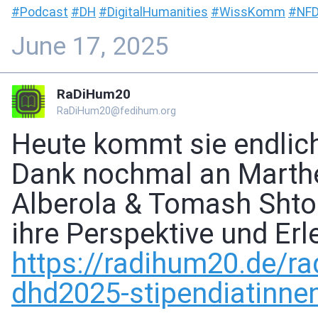
#
Podcast
#
DH
#
DigitalHumanities
#
WissKomm
#
NFD
June 17, 2025
RaDiHum20
RaDiHum20@fedihum.org
Heute kommt sie endlich
Dank nochmal an Marthe 
Alberola & Tomash Shtohr
ihre Perspektive und Erl
https://
radihum20.de/ra
dhd2025-stipendiatinne