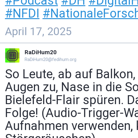
#
Podcast
#
DH
#
Digital
#
NFDI
#
NationaleForsch
April 17, 2025
RaDiHum20
RaDiHum20@fedihum.org
So Leute, ab auf Balkon
Augen zu, Nase in die S
Bielefeld-Flair spüren. 
Folge! (Audio-Trigger-Wa
Aufnahmen verwenden,