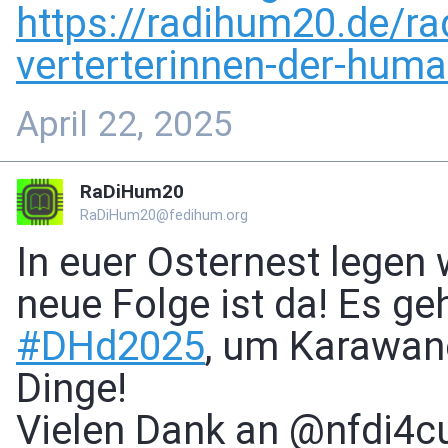
https://
radihum20.de/ra
verterterinnen-der-human
April 22, 2025
RaDiHum20
RaDiHum20@fedihum.org
In euer Osternest legen
neue Folge ist da! Es ge
#
DHd2025
, um Karawane
Dinge!
Vielen Dank an @nfdi4c