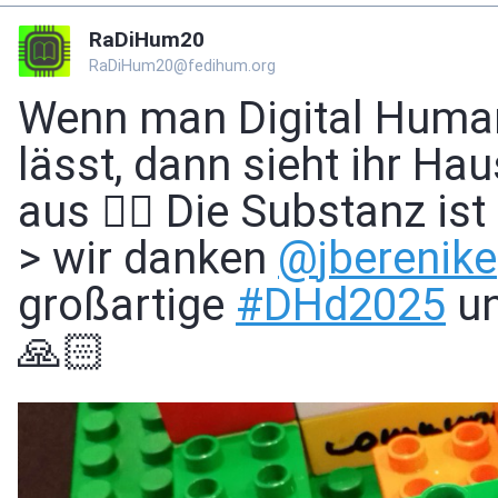
RaDiHum20
RaDiHum20@fedihum.org
Wenn man Digital Human
lässt, dann sieht ihr Ha
aus 👇🏻 Die Substanz is
> wir danken
@
jberenike
großartige
#
DHd2025
un
🙏🏻