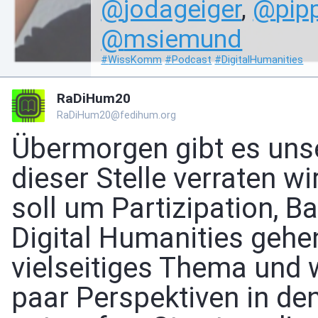
@
jodageiger
,
@
pip
@
msiemund
#
WissKomm
#
Podcast
#
DigitalHumanities
RaDiHum20
RaDiHum20@fedihum.org
Übermorgen gibt es uns
dieser Stelle verraten w
soll um Partizipation, B
Digital Humanities gehe
vielseitiges Thema und w
paar Perspektiven in d