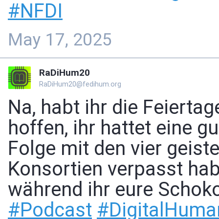
#
NFDI
May 17, 2025
RaDiHum20
RaDiHum20@fedihum.org
Na, habt ihr die Feierta
hoffen, ihr hattet eine g
Folge mit den vier geis
Konsortien verpasst habt
während ihr eure Schok
#
Podcast
#
DigitalHuman