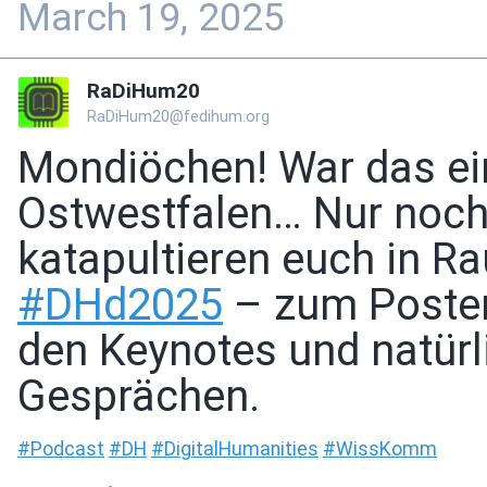
March 19, 2025
RaDiHum20
RaDiHum20@fedihum.org
Mondiöchen! War das ein
Ostwestfalen… Nur noch
katapultieren euch in R
#
DHd2025
– zum Poster
den Keynotes und natürl
Gesprächen.
#
Podcast
#
DH
#
DigitalHumanities
#
WissKomm