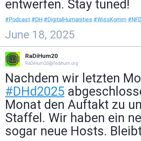
entwerfen. Stay tuned!
#
Podcast
#
DH
#
DigitalHumanities
#
WissKomm
#
NFD
June 18, 2025
RaDiHum20
RaDiHum20@fedihum.org
Nachdem wir letzten Mon
#
DHd2025
abgeschlosse
Monat den Auftakt zu un
Staffel. Wir haben ein 
sogar neue Hosts. Bleib