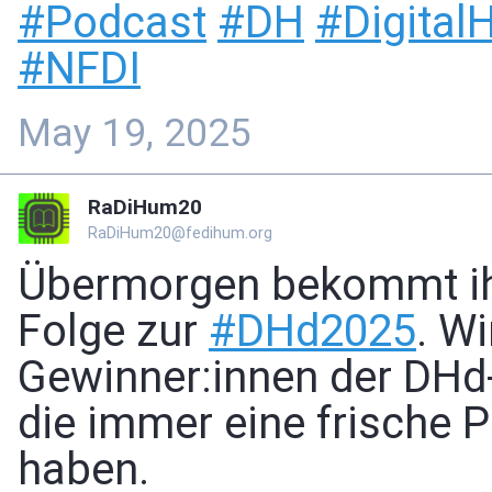
#
Podcast
#
DH
#
Digital
#
NFDI
May 19, 2025
RaDiHum20
RaDiHum20@fedihum.org
Übermorgen bekommt ihr
Folge zur
#
DHd2025
. Wi
Gewinner:innen der DHd
die immer eine frische 
haben.