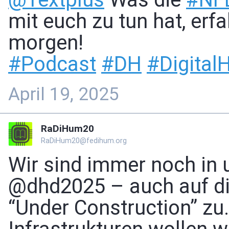
mit euch zu tun hat, erfa
morgen!
#
Podcast
#
DH
#
Digital
April 19, 2025
RaDiHum20
RaDiHum20@fedihum.org
Wir sind immer noch in u
@dhd2025 – auch auf di
“Under Construction” zu.