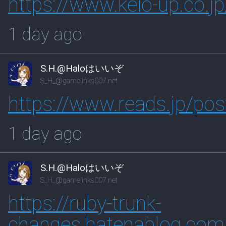
https://www.
keio-up.co.
1 day ago
S.H.@Haloはいいぞ
S_H_@gamelinks007.net
https://www.
reads.jp/po
1 day ago
S.H.@Haloはいいぞ
S_H_@gamelinks007.net
https://
ruby-trunk-
changes.hatenablog.
com/