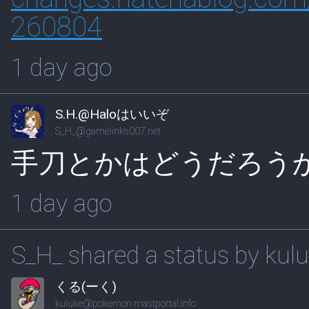
260804
1 day ago
S.H.@Haloはいいぞ
S_H_@gamelinks007.net
手刀とかはどうだろう
1 day ago
S_H_ shared a status by kul
くる(ーく)
kuluke@pokemon.mastportal.info