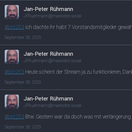
Jan-Peter Rühmann
JPRuehmann@mastodon.social
#
bpt253
ich dachte ihr habt 7 Vorstandsmitglieder gewähl
September 28, 2025
Jan-Peter Rühmann
JPRuehmann@mastodon.social
#
bpt253
Heute scheint der Stream ja zu funktionieren, Dan
September 28, 2025
Jan-Peter Rühmann
JPRuehmann@mastodon.social
#
bpt253
Btw. Gestern war da doch was mit verlängerun
September 28, 2025