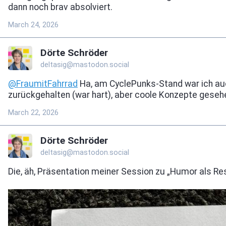
dann noch brav absolviert.
March 24, 2026
Dörte Schröder
deltasig@mastodon.social
@
FraumitFahrrad
Ha, am CyclePunks-Stand war ich au
zurückgehalten (war hart), aber coole Konzepte geseh
March 22, 2026
Dörte Schröder
deltasig@mastodon.social
Die, äh, Präsentation meiner Session zu „Humor als Res