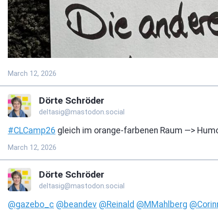
March 12, 2026
Dörte Schröder
deltasig@mastodon.social
#
CLCamp26
gleich im orange-farbenen Raum —> Humor 
March 12, 2026
Dörte Schröder
deltasig@mastodon.social
@
gazebo_c
@
beandev
@
Reinald
@
MMahlberg
@
Cori