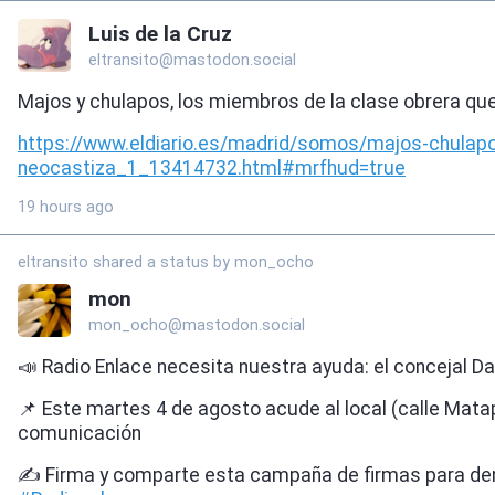
Luis de la Cruz
eltransito@mastodon.social
Majos y chulapos, los miembros de la clase obrera que 
https://www.
eldiario.es/madrid/somos/majos
-chulap
neocastiza_1_13414732.html#mrfhud=true
19 hours ago
eltransito shared a status by mon_ocho
mon
mon_ocho@mastodon.social
📣 Radio Enlace necesita nuestra ayuda: el concejal Da
📌 Este martes 4 de agosto acude al local (calle Mata
comunicación
✍️ Firma y comparte esta campaña de firmas para dem