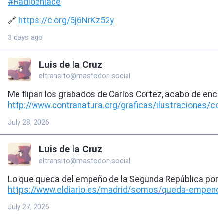
#
Radioenlace
🔗
https://
c.org/5j6NrKz52y
3 days ago
Luis de la Cruz
eltransito@mastodon.social
Me flipan los grabados de Carlos Cortez, acabo de enc
http://www.
contranatura.org/graficas/ilus
traciones/c
July 28, 2026
Luis de la Cruz
eltransito@mastodon.social
Lo que queda del empeño de la Segunda República por l
https://www.
eldiario.es/madrid/somos/queda
-empeno
July 27, 2026