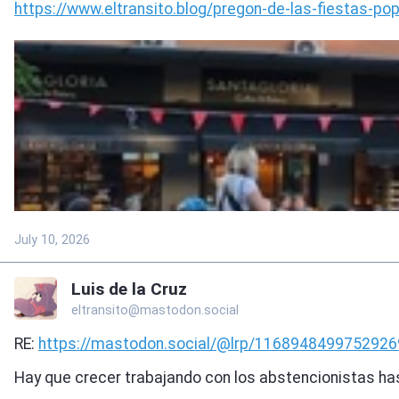
https://www.
eltransito.blog/pregon-de-las-
fiestas-po
July 10, 2026
Luis de la Cruz
eltransito@mastodon.social
RE:
https://
mastodon.social/@lrp/116894849
9752926
Hay que crecer trabajando con los abstencionistas ha