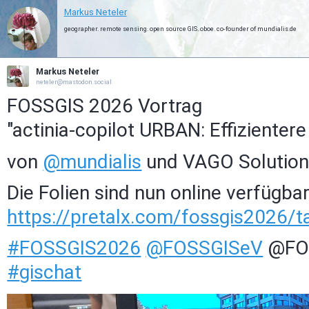
Markus Neteler
geographer. remote sensing. open source GIS. oboe. co-founder of mundialis.de
Markus Neteler
neteler@mastodon.social
FOSSGIS 2026 Vortrag
"actinia-copilot URBAN: Effiziente
von
@
mundialis
und VAGO Solutions
Die Folien sind nun online verfügbar
https://
pretalx.com/fossgis2026/t
#
FOSSGIS2026
@
FOSSGISeV
@FO
#
gischat