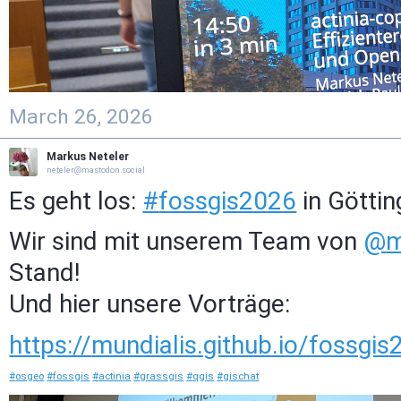
March 26, 2026
Markus Neteler
neteler@mastodon.social
Es geht los:
#
fossgis2026
in Göttin
Wir sind mit unserem Team von
@
m
Stand!
Und hier unsere Vorträge:
https://
mundialis.github.io/fossgis
#
osgeo
#
fossgis
#
actinia
#
grassgis
#
qgis
#
gischat