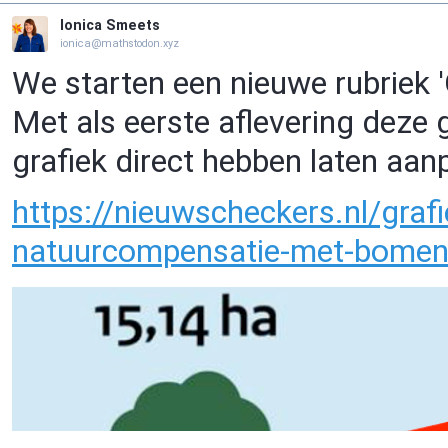
Ionica Smeets
ionica@mathstodon.xyz
We starten een nieuwe rubriek '
Met als eerste aflevering deze g
grafiek direct hebben laten aan
https://
nieuwscheckers.nl/grafi
natuurcompensatie-met-bomen-