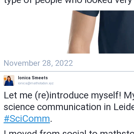
November 28, 2022
Ionica Smeets
ionica@mathstodon.xyz
Let me (re)introduce myself! My
science communication in Leide
#
SciComm
.
I moved from social to mathstod