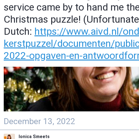
service came by to hand me the 
Christmas puzzle! (Unfortunately
Dutch:
https://www.
aivd.nl/on
kerst
puzzel/documenten/public
2022-opgaven-en-antwoordfor
December 13, 2022
Ionica Smeets