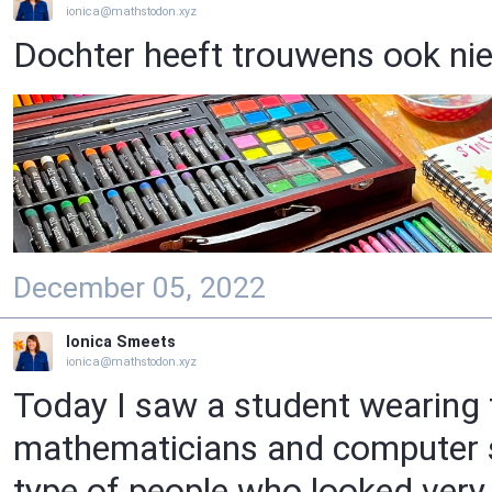
ionica@mathstodon.xyz
Dochter heeft trouwens ook nie
December 05, 2022
Ionica Smeets
ionica@mathstodon.xyz
Today I saw a student wearing t
mathematicians and computer sc
type of people who looked very