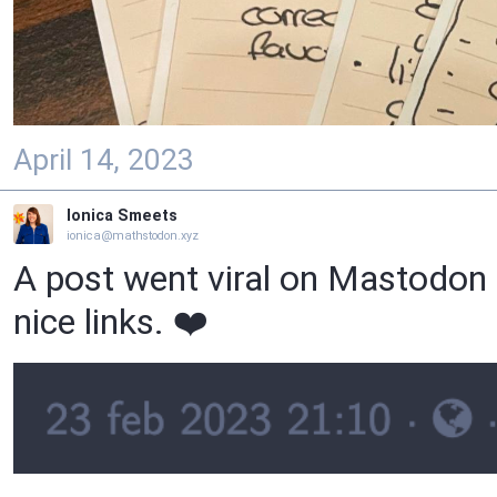
April 14, 2023
Ionica Smeets
ionica@mathstodon.xyz
A post went viral on Mastodon a
nice links. ❤️