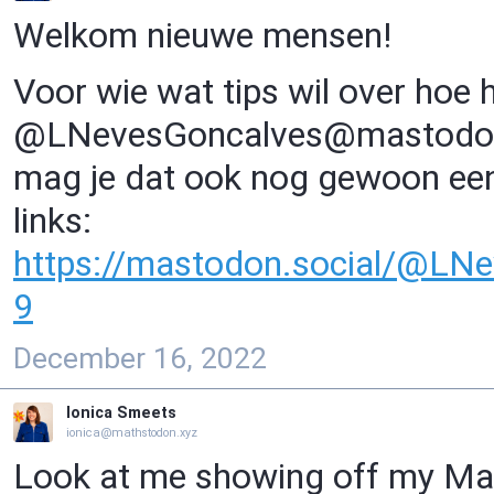
Welkom nieuwe mensen!
Voor wie wat tips wil over hoe 
@LNevesGoncalves@mastodon.so
mag je dat ook nog gewoon een
links:
https://
mastodon.social/@LNe
9
December 16, 2022
Ionica Smeets
ionica@mathstodon.xyz
Look at me showing off my Mat