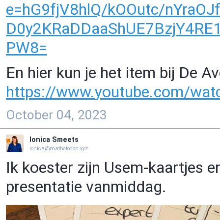
e=hG
9fjV8hlQ/kOOutc/nYraO
D0y2KRaDDaaShUE7BzjY4RE
PW8=
En hier kun je het item bij De 
https://www.
youtube.com/wa
October 04, 2023
Ionica Smeets
ionica@mathstodon.xyz
Ik koester zijn Usem-kaartjes e
presentatie vanmiddag.