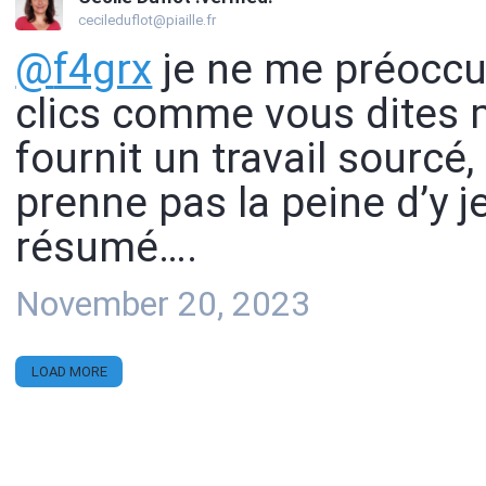
cecileduflot@piaille.fr
@
f4grx
je ne me préoccu
clics comme vous dites m
fournit un travail sourcé,
prenne pas la peine d’y j
résumé….
November 20, 2023
LOAD MORE