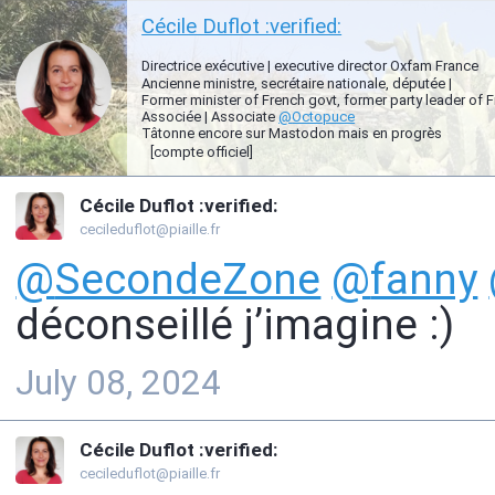
Cécile Duflot :verified:
Directrice exécutive | executive director Oxfam France
Ancienne ministre, secrétaire nationale, députée |
Former minister of French govt, former party leader of 
Associée | Associate
@
Octopuce
Tâtonne encore sur Mastodon mais en progrès
[compte officiel]
Cécile Duflot :verified:
cecileduflot@piaille.fr
@
SecondeZone
@
fanny
déconseillé j’imagine :)
July 08, 2024
Cécile Duflot :verified:
cecileduflot@piaille.fr