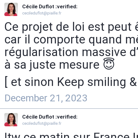
Cécile Duflot :verified:
cecileduflot@piaille.fr
Ce projet de loi est peut
car il comporte quand m
régularisation massive d
à sa juste mesure 😇
[ et sinon Keep smiling & 
December 21, 2023
Cécile Duflot :verified:
cecileduflot@piaille.fr
Itw ce matin sur France I