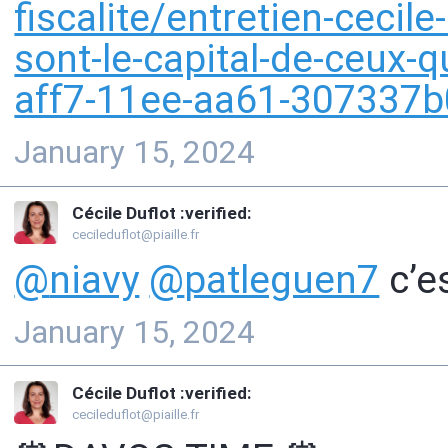
fiscalite/entretien-cecile
sont-le-capital-de-ceux-
aff7-11ee-aa61-307337
January 15, 2024
Cécile Duflot :verified:
cecileduflot@piaille.fr
@
niavy
@
patleguen7
c’es
January 15, 2024
Cécile Duflot :verified:
cecileduflot@piaille.fr