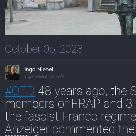
October 05, 2023
Ingo Niebel
ingoniebel@troet.cafe
#
OTD
48 years ago, the 
members of FRAP and 3 of 
the fascist Franco regime
Anzeiger commented the 