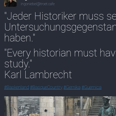
ingoniebel@troet.cafe
"Jeder Historiker muss s
Untersuchungsgegenstand
haben."
"Every historian must hav
study."
Karl Lambrecht
#
Baskenland
#
BasqueCountry
#
Gernika
#
Guernica