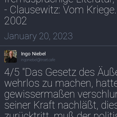
- Clausewitz: Vom Kriege. 
2002
January 20, 2023
Ingo Niebel
ingoniebel@troet.cafe
4/5 "Das Gesetz des Äuße
wehrlos zu machen, hatt
gewissermaßen verschlun
seiner Kraft nachläßt, die
zurücktritt, muß der poli