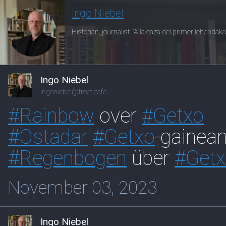
Ingo Niebel
Historian, journalist. "A la caza del primer lehendak
Ingo Niebel
ingoniebel@troet.cafe
#
Rainbow
over
#
Getxo
#
Ostadar
#
Getxo
-gainea
#
Regenbogen
über
#
Get
November 03, 2023
Ingo Niebel